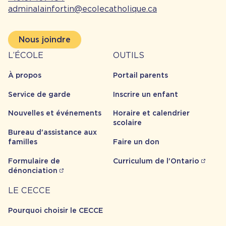
adminalainfortin@ecolecatholique.ca
Nous joindre
À
Outils
L’ÉCOLE
OUTILS
propos
À propos
Portail parents
Service de garde
Inscrire un enfant
Nouvelles et événements
Horaire et calendrier
scolaire
Bureau d'assistance aux
familles
Faire un don
Formulaire de
Curriculum de l'Ontario
dénonciation
Carrière
LE CECCE
Pourquoi choisir le CECCE