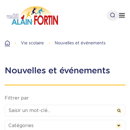
Aller
au
Open se
Op
contenu
principal
Vie scolaire
Nouvelles et événements
Accueil
Nouvelles et événements
Filtrer par
Categories
Catégories