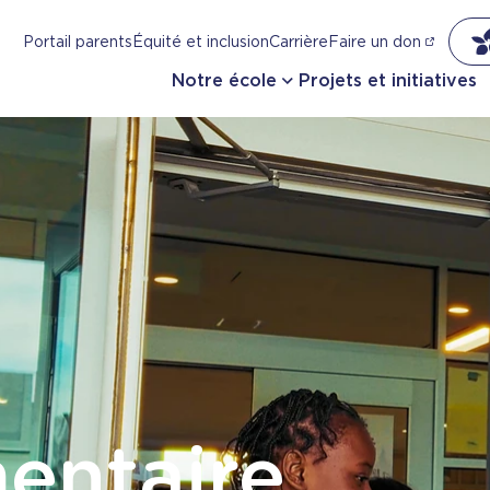
Portail parents
Équité et inclusion
Carrière
Faire un don
Notre école
Projets et initiatives
entaire