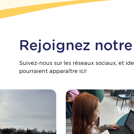
Rejoignez notr
Suivez-nous sur les réseaux sociaux, et iden
pourraient apparaître ici!
w.facebook.com/share/p/1DLUfVNaVf/
https://www.facebook.com