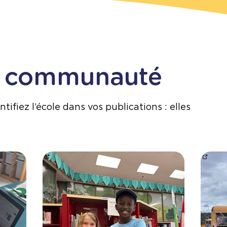
e communauté
tifiez l’école dans vos publications : elles
/share/p/1BpwL4YXwb/
Nos élèves de 2e année en pleine découverte!
Bravo 