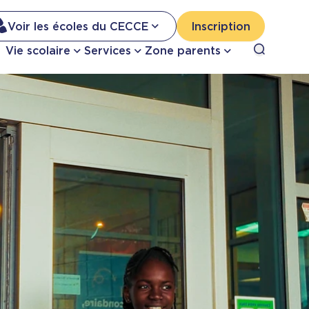
Na
Voir les écoles du CECCE
Inscription
Nav
Open sea
Vie scolaire
Services
Zone parents
se
pri