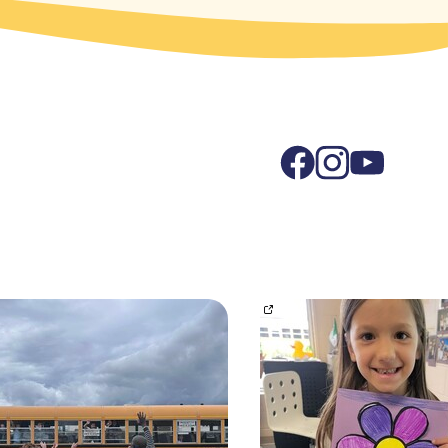
 Voici quelques photos prises lors …
à l'équipe d'improvisation de 6e année qui a remporté l
Learn more about CE