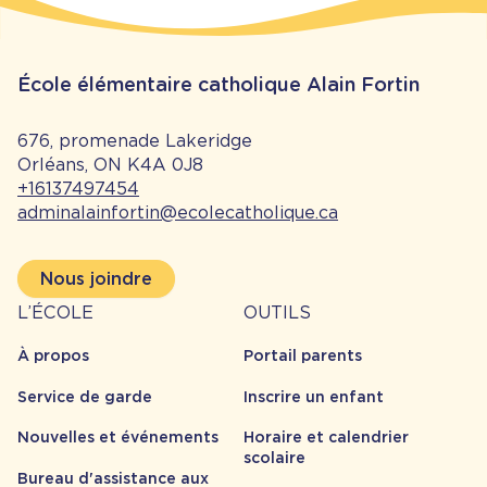
École élémentaire catholique Alain Fortin
676, promenade Lakeridge
Orléans, ON K4A 0J8
+16137497454
adminalainfortin@ecolecatholique.ca
Nous joindre
À
Outils
L’ÉCOLE
OUTILS
propos
À propos
Portail parents
Service de garde
Inscrire un enfant
Nouvelles et événements
Horaire et calendrier
scolaire
Bureau d'assistance aux