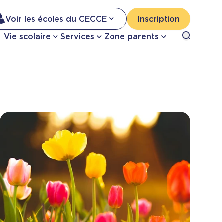
Na
Voir les écoles du CECCE
Inscription
Nav
Open sea
Vie scolaire
Services
Zone parents
se
pri